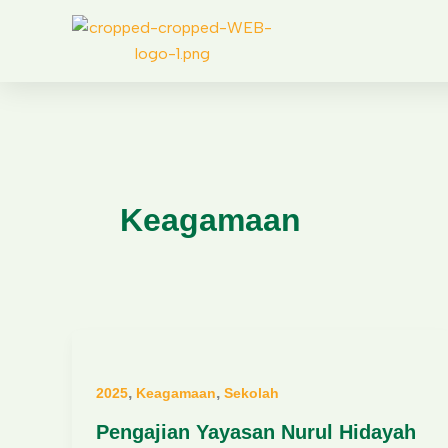
Skip
to
content
Keagamaan
,
,
2025
Keagamaan
Sekolah
Pengajian Yayasan Nurul Hidayah