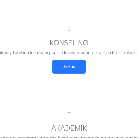
KONSELING
ung tumbuh kembang serta kenyamanan peserta didik dalam 
Diskusi
AKADEMIK
erbagai program unggulan kami guna mendukung potensi peser