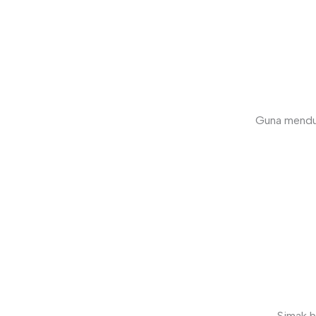
Guna menduk
Simak b