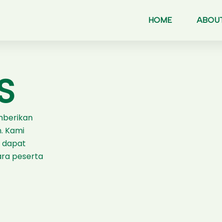
HOME
ABOUT
S
mberikan
. Kami
t dapat
ara peserta