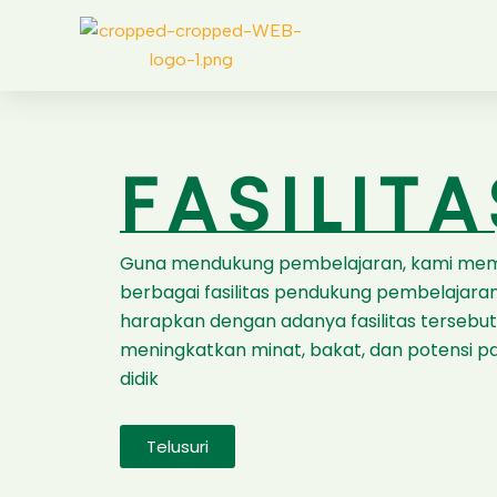
Skip
to
content
FASILITA
Guna mendukung pembelajaran, kami me
berbagai fasilitas pendukung pembelajaran
harapkan dengan adanya fasilitas tersebu
meningkatkan minat, bakat, dan potensi p
didik
Telusuri